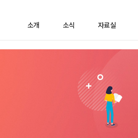
소개
소식
자료실
란?
·보도자료
정책자료
위원장 인사말
월간소식 브리핑
선전자료
FAQ
교육
1:1상담
규약/규정
교육자료
언론에 비친 학비노
조직도·
법률자료