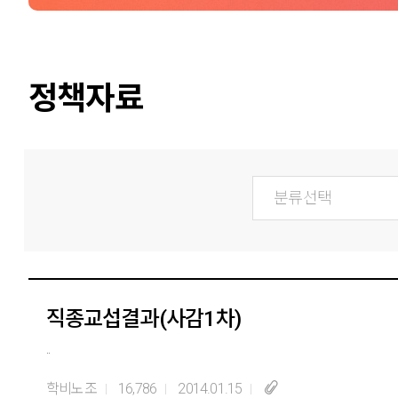
정책자료
직종교섭결과(사감1차)
..
학비노조
16,786
2014.01.15