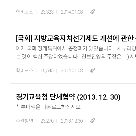
학비노조
23,323
2014.01.08
[국회] 지방교육자치선거제도 개선에 관한
어제 국회 정개특위에서 공청회가 있었습니다. 새누리당
는 것이 핵심 주장이었습니다. 진보진영의 주장은 1) 지난번에 개정된 교육의원 선거 폐지를 원래대로 직선제로 하자. 2) 교육감 직접선거 유지 및 교육감 자격요건에서 교육경
력 폐지된 부분을 원래대로 복원하자 입니다. 교육감 
학비노조
16,545
2014.01.08
같습니다. 새누리당의 음모, 무슨일이 있어도 막아내야 합니
경기교육청 단체협약 (2013. 12. 30)
첨부파일을 다운로드하십시오.
수원청년
23,270
2013.12.30