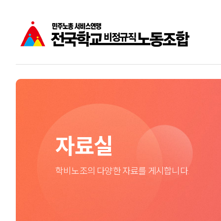
공지사항
학비노조는
주요소식
학교비정규직노동자
성명
자료실
학비노조의 다양한 자료를 게시합니다.