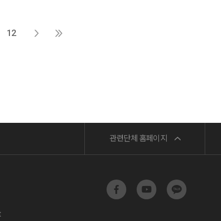
12
민주노총
관련단체 홈페이지
서비스연맹
전교조
t