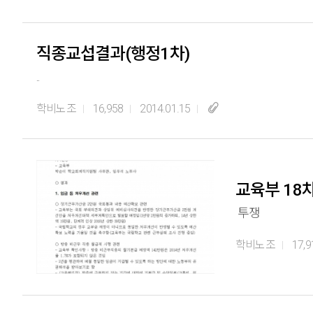
직종교섭결과(행정1차)
..
학비노조
16,958
2014.01.15
교육부 18
투쟁
학비노조
17,9