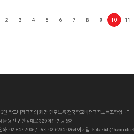
10
2
3
4
5
6
7
8
9
11
36만 학교비정규직의 희망, 민주노총 전국학교비정규직노동조합입니다.
서울 용산구 한강대로 329 예안빌딩 6층
전화 : 02-847-2006 /
FAX : 02-6234-0264
이메일 : kctuedub@hanmail.ne