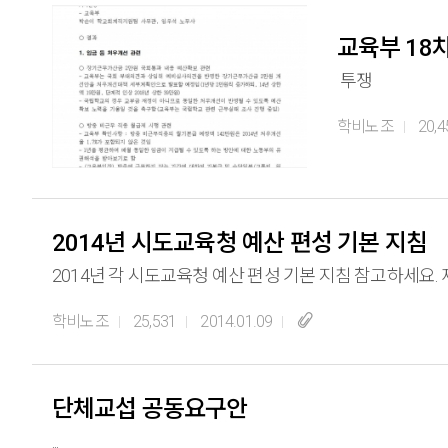
교육부 18
투쟁
학비노조
20,4
2014년 시도교육청 예산 편성 기본 지침
2
학비노조
25,531
2014.01.09
단체교섭 공동요구안
...