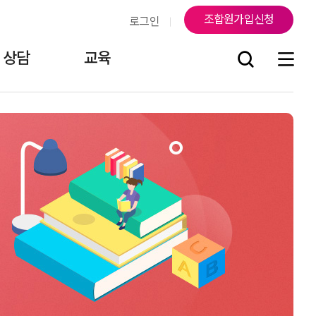
조합원가입신청
로그인
상담
교육
조
연락처
지부소식
걸어온 길
조합원게시판
오시는 길