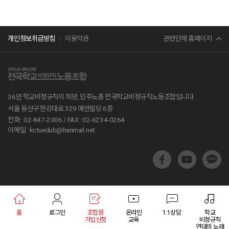
민주노총
관련단체 홈페이지
개인정보취급방침
이용약관
서비스연맹
전교조
36만 학교비정규직의 희망, 민주노총 전국학교비정규직노동조합입니다.
공무원노조
서울 용산구 한강대로 329 예안빌딩 6층
전화 : 02-847-2006 /
FAX : 02-6234-0264
진보당
이메일 : kctuedub@hanmail.net
교육부
지방교육재정알리미
학교알리미
홈
로그인
조합원
온라인
1:1상담
학교
교육통계서비스
가입신청
교육
비정규직
연대의 노래