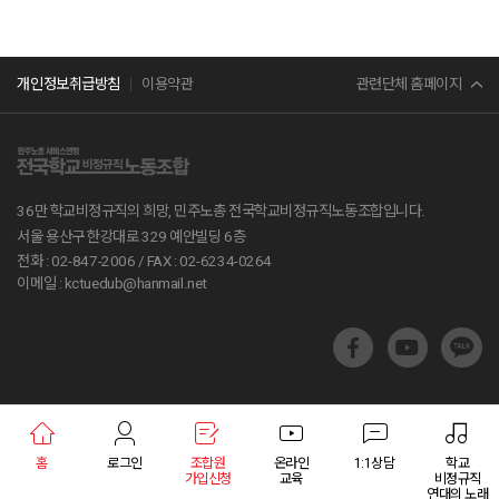
민주노총
관련단체 홈페이지
개인정보취급방침
이용약관
서비스연맹
전교조
36만 학교비정규직의 희망, 민주노총 전국학교비정규직노동조합입니다.
공무원노조
서울 용산구 한강대로 329 예안빌딩 6층
전화 : 02-847-2006 /
FAX : 02-6234-0264
진보당
이메일 : kctuedub@hanmail.net
교육부
지방교육재정알리미
학교알리미
홈
로그인
조합원
온라인
1:1상담
학교
교육통계서비스
가입신청
교육
비정규직
연대의 노래