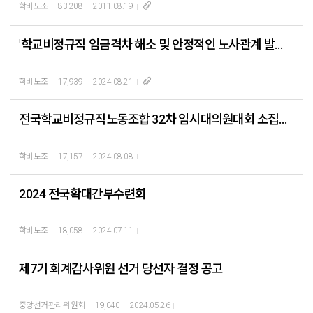
학비노조
83,208
2011.08.19
'학교비정규직 임금격차 해소 및 안정적인 노사관계 발전 방향' 국회 토론회
학비노조
17,939
2024.08.21
전국학교비정규직노동조합 32차 임시대의원대회 소집공고
학비노조
17,157
2024.08.08
2024 전국확대간부수련회
학비노조
18,058
2024.07.11
제7기 회계감사위원 선거 당선자 결정 공고
중앙선거관리위원회
19,040
2024.05.26