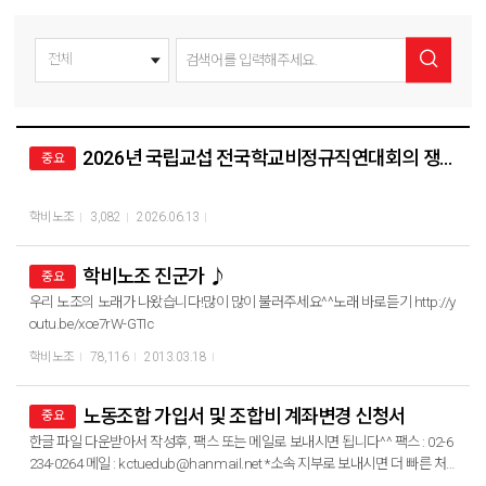
2026년 국립교섭 전국학교비정규직연대회의 쟁의행위 찬반투표 결과 공고
중요
학비노조
3,082
2026.06.13
학비노조 진군가 ♪
중요
우리 노조의 노래가 나왔습니다!많이 많이 불러주세요^^노래 바로듣기 http://y
outu.be/xoe7rW-GTIc
학비노조
78,116
2013.03.18
노동조합 가입서 및 조합비 계좌변경 신청서
중요
한글 파일 다운받아서 작성후, 팩스 또는 메일로 보내시면 됩니다^^ 팩스 : 02-6
234-0264 메일 : kctuedub@hanmail.net *소속 지부로 보내시면 더 빠른 처
리가 가능합니다.