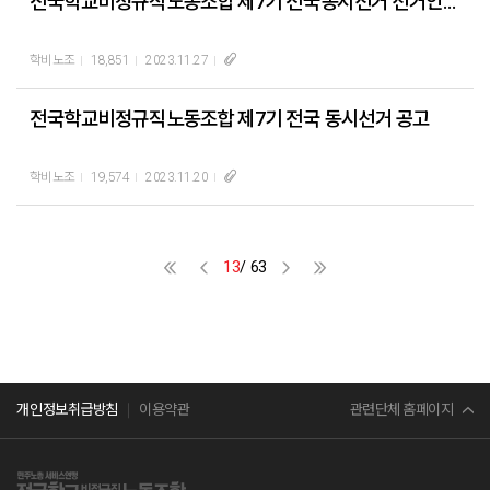
전국학교비정규직노동조합 제7기 전국동시선거 선거인명부 열람공고
학비노조
18,851
2023.11.27
전국학교비정규직노동조합 제7기 전국 동시선거 공고
학비노조
19,574
2023.11.20
13
/ 63
민주노총
관련단체 홈페이지
개인정보취급방침
이용약관
서비스연맹