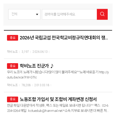
2026년 국립교섭 전국학교비정규직연대회의 쟁의행위 찬반투표 결과 공고
중요
학비노조
3,197
2026.06.13
학비노조 진군가 ♪
중요
우리 노조의 노래가 나왔습니다!많이 많이 불러주세요^^노래 바로듣기 http://y
outu.be/xoe7rW-GTIc
학비노조
78,208
2013.03.18
노동조합 가입서 및 조합비 계좌변경 신청서
중요
한글 파일 다운받아서 작성후, 팩스 또는 메일로 보내시면 됩니다^^ 팩스 : 02-6
234-0264 메일 : kctuedub@hanmail.net *소속 지부로 보내시면 더 빠른 처
리가 가능합니다.