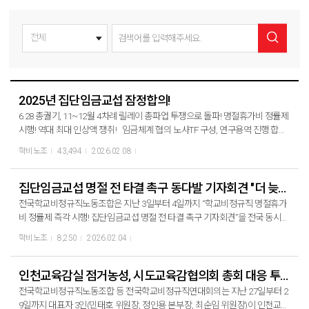
2025년 집단임금교섭 잠정합의!
6.28 총궐기, 11~12월 4차례 릴레이 총파업 투쟁으로 돌파! 명절휴가비 정률제
시행! 역대 최대 인상액 쟁취! 임금체계 협의 노사TF 구성, 연구용역 진행 합의
지난 8월부터 6개월간 이어진 2025년 집단임금교섭이 사흘 간에 걸친 집중교
학비노조
43,494
2026.02.08
섭 끝에 8일 새벽 4시, 잠정합의에 이르렀습니다. 17개 지부 지부장님들과 간부
들이 교섭과정에 함께 하며 선전전과 교섭을 이어 갔습니다. 6.28총궐기와 11~
12월 4차례에 걸친 총파업, 단식과 농성, 지부 천막농성 등 각종 투쟁으로 간부
집단임금교섭 명절 전 타결 촉구 동다발 기자회견 "더 늦기 전에 정률제 도입하라!"
들이 앞장서고 조합원들이 함께 투쟁한 결과입니다. 이후 노동조합 절차에 따
전국학교비정규직노동조합은 지난 3일부터 4일까지 “학교비정규직 명절휴가
라 최종 승인하게 됩니다.
비 정률제 즉각 시행! 집단임금교섭 명절 전 타결 촉구 기자회견”을 전국 동시다
발로 진행했다. 이번 기자회견은 설 명절이 2주도 남지 않은 시점에서, 여전히
학비노조
8,250
2026.02.04
명절정률제가 불가능하다는 입장을 고수하며 타결 불가능한 안만을 내놓는 사
측을 규탄하고 정률제 도입 및 타결을 촉구하기 위한 기자회견이다. 전국학교
비정규직노동조합 민태호 위원장은 기자회견문을 통해 “교육부와 교육청이야
인천교육감실 점거농성, 시도교육감협의회 총회 대응 투쟁 "인천교육감, 정률제 제안 약속"
말로 공공부문의 모범 사용자가 되어야 한다”며 “명절 전 타결 가능한 안을 내
전국학교비정규직노동조합 등 전국학교비정규직연대회의는 지난 27일부터 2
놓지 않는다면 신학기 총파업을 포함한 강도 높은 투쟁에 돌입할 수밖에 없
9일까지 대표자 3인(민태호 위원장, 정인용 본부장, 최순임 위원장)이 인천교육