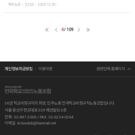
확충하라! 이번 기자회견은 현재 국·공립 유치원 방과후과정을 담당하는 유치
학비노조
5,253
2025.12.30
원방과후전담사들이 직면한 차별적 처우와 열악한 노동환경, 방학 중 독박 운
영 문제, 유보통합 정책 수립 과정에서의 배제 등의 문제 해결을 촉구하기 위함
이다. 학비노조 유정민 사무처장은 “국·공립 교육기관에서 일한다는 이유만으
로 높은 책임과 도덕성이 요구되고 있다”며 “반면 사립유치원에서는 지급되고
4
/ 109
있는 누리과정 수당도 일체 받지 못하고 오직 희생을 강요당하고 있다”차별받
는 현실에 대해 규탄했다. 진보당 정혜경 국회의원은 “모든 책임을 전담사에게
떠넘기는 구조를 만들어 놓고 노동자들의 희생을 당연하게 생각한다면 분노도
당연한 것”이라며 “비정규직 배제와 차별 처우의 본질도 결국 노동에 대한 인
식”이라며 현 행태에 대해 강하게 비판했다. 유치원방과후전담사 대전지부 김
은성 조합원은 “책임을 지는 만큼, 일한 만큼의 정당한 처우만을 요구한다”며
민주노총
“국공립 유치원의 공교육이 지속 가능해질 수 있도록 대전교육청은 답변을 해
관련단체 홈페이지
개인정보취급방침
이용약관
야 할 때”라며 교육청의 답변을 촉구했다. 유치원방과후전담사 대전지부 조희
영 조합원은 “문제가 해결된다면 우리는 현장으로 돌아가 아이들의 하루를 다
서비스연맹
시 품을 준비가 되어있다”며 “아이들이 다시 안정된 하루를 되찾기를 희망한
다”고 현장으로 돌아가고자 하는 간절한 마음을 호소했다. ▶ 비정규직에게 더
전교조
욱 가혹한 악성 민원에 대한 대책을 마련하라! ▶ 동일가치노동 동일임금 원칙
36만 학교비정규직의 희망, 민주노총 전국학교비정규직노동조합입니다.
에 따른 적절한 수당을 지급하라!
공무원노조
서울 용산구 한강대로 329 예안빌딩 6층
전화 : 02-847-2006 /
FAX : 02-6234-0264
진보당
이메일 : kctuedub@hanmail.net
교육부