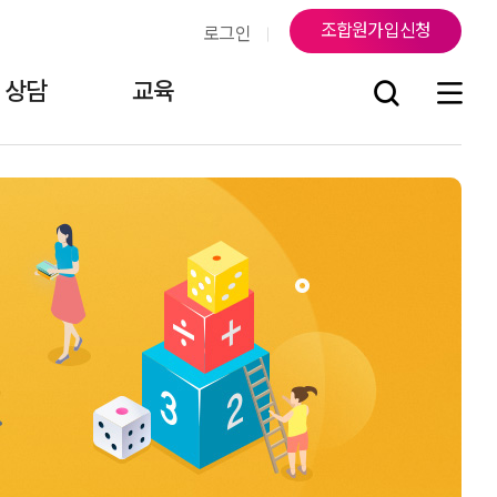
조합원가입신청
로그인
상담
교육
조
연락처
지부소식
걸어온 길
조합원게시판
오시는 길