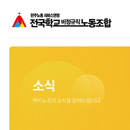
공지사항
학비노조는
주요소식
학교비정규직노동자
성명
소식
학비노조의 소식을 알려드립니다.