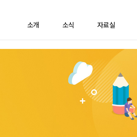
소개
소식
자료실
란?
·보도자료
정책자료
위원장 인사말
월간소식 브리핑
선전자료
FAQ
교육
1:1상담
규약/규정
교육자료
언론에 비친 학비노
조직도·
법률자료