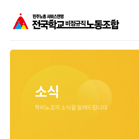
공지사항
학비노조는
주요소식
학교비정규직노동자
성명
소식
학비노조의 소식을 알려드립니다.