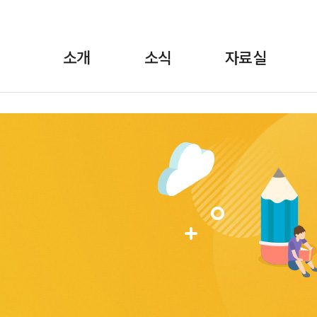
소개
소식
자료실
란?
·보도자료
정책자료
위원장 인사말
월간소식 브리핑
선전자료
FAQ
교육
1:1상담
규약/규정
교육자료
언론에 비친 학비노
조직도·
법률자료