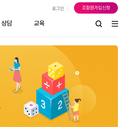
조합원가입신청
로그인
상담
교육
조
연락처
지부소식
걸어온 길
조합원게시판
오시는 길