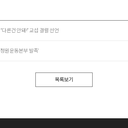
 “다른건 안돼!” 교섭 결렬 선언
만 청원운동본부 발족'
목록보기