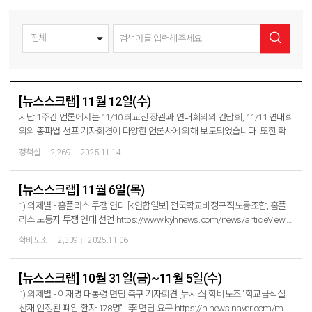
[뉴스스크랩] 11월 12일(수)
지난 1주간 언론에서는 11/10 최교진 장관과 연대회의의 간담회, 11/11 연대회
의의 총파업 선포 기자회견이 다양한 언론사에 의해 보도되었습니다. 또한 학
교급식실 환기시설개선 문제를 다룬 기사들이 있었습니다. 학교비정규직 [뉴
정책실
2,269
2025.11.14
시스] 최교진 장관, 급식 노동자 파업 앞두고 학비연대와 첫 간담회 https://ww
w.newsis.com/view/NISX20251110_0003396043 [연합뉴스]최교진 교육장
관, 파업 예고 학교비정규직연대회의와 간담회 https://www.yna.co.kr/view/
[뉴스스크랩] 11월 6일(목)
AKR20251110029900530?input=tw [노컷뉴스] 최교진 교육장관, '파업 예고'
1) 의제별 - 홈플러스 투쟁 연대 [K연합일보] 전국학교비정규직노동조합, 홈플
학교비정규직연대회의와 간담회(노컷뉴스) http://cbs.kr/7xZQ0m [tv조선]최
러스 노동자 투쟁 연대 선언 https://www.kyhnews.com/news/articleView.h
교진 교육장관, 파업 예고 학교비정규직연대회의와 간담회 https://news.tvch
tml?idxno=73802 [뉴스필드] 학교비정규직노조, MBK 먹튀 비판하며 홈플러
학비노조
2,339
2025.11.06
osun.com/site/data/html_dir/2025/11/10/2025111090143.html 최교진
스 노동자 지지 표명 https://newsfield.net/학교비정규직노조-mbk-먹튀-비판
장관, ‘파업 예고’ 학교비정규직연대회의와 간담회(kbs뉴스) https://news.kb
하며-홈플러스-노동자/ - 학교 급식 [부산MBC] 학교 급식실 만성 인력난에..급
s.co.kr/news/pc/view/view.do?ncd=8403368&ref=A 최교진, '파업 예고' 학
식법 개정 목소리 https://v.daum.net/v/20251105205356639 - 지부 투쟁 [뉴
[뉴스스크랩] 10월 31일(금)~11월 5일(수)
교 급식 노동자 만나…"합의점 조속히 찾길 기대"(종합)(뉴시스)https://www.ne
시스] 광주·전남학비노조 단협 난항, 천막농성…"21일 총파업" https://n.news.n
1) 의제별 - 이재명 대통령 면담 촉구 기자회견 [뉴시스] 학비노조 "학교급식실
wsis.com/view/NISX20251110_0003397092 학교비정규직 총파업 '학교비
aver.com/mnews/article/003/0013584468?sid=102 [경남신문] 급식노동자
산재 인정된 폐암 환자 178명"…李 면담 요구 https://n.news.naver.com/mne