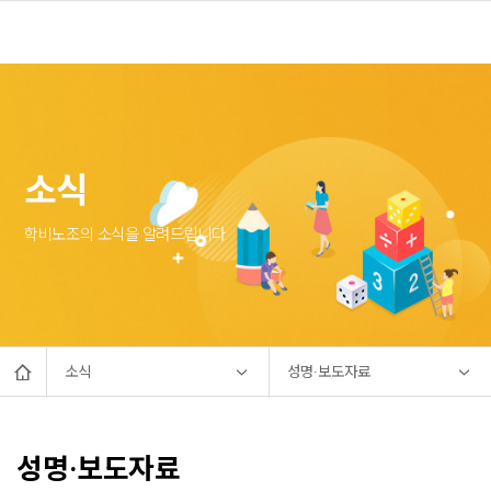
소식
학비노조의 소식을 알려드립니다.
소식
성명·보도자료
성명·보도자료