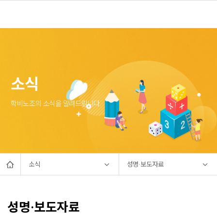
소식
학비노조의 소식을 알려드립니다.
소식
성명·보도자료
성명·보도자료