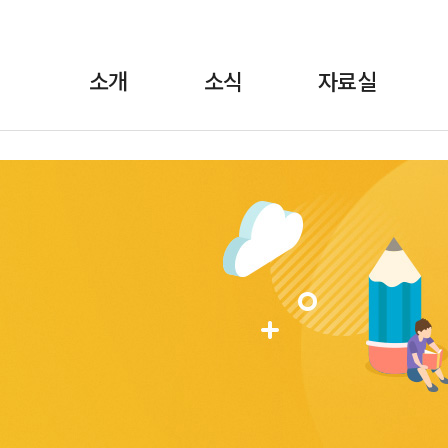
소개
소식
자료실
란?
·보도자료
정책자료
위원장 인사말
월간소식 브리핑
선전자료
FAQ
교육
1:1상담
규약/규정
교육자료
언론에 비친 학비노
조직도·
법률자료