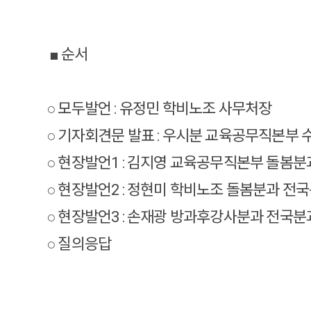
■ 순서
○ 모두발언 : 유정민 학비노조 사무처장
○ 기자회견문 발표 : 우시분 교육공무직본부
○ 현장발언1 : 김지영 교육공무직본부 돌봄
○ 현장발언2 : 정현미 학비노조 돌봄분과 전
○ 현장발언3 : 손재광 방과후강사분과 전국
○ 질의응답