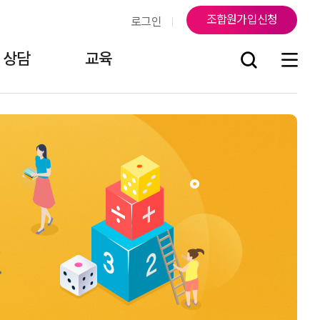
조합원가입신청
로그인
상담
교육
조
연락처
지부소식
걸어온 길
조합원게시판
오시는 길