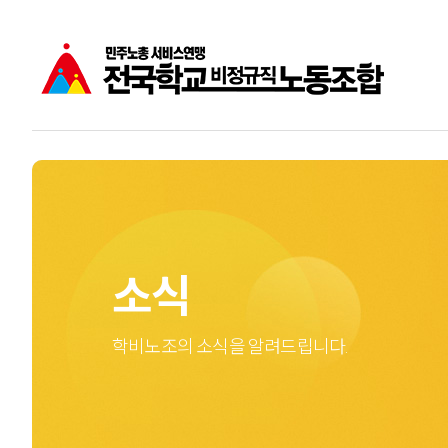
공지사항
학비노조는
주요소식
학교비정규직노동자
성명
소식
학비노조의 소식을 알려드립니다.