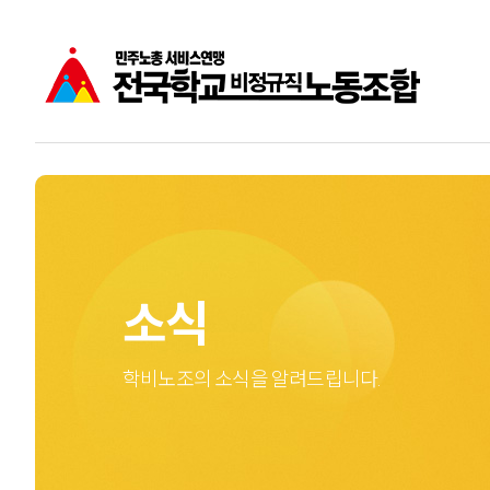
공지사항
학비노조는
주요소식
학교비정규직노동자
성명
소식
학비노조의 소식을 알려드립니다.