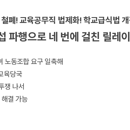
 철폐! 교육공무직 법제화! 학교급식법 개
 파행으로 네 번에 걸친 릴레이
며 노동조합 요구 일축해
 교육당국
 투쟁 나서
 해결 가능