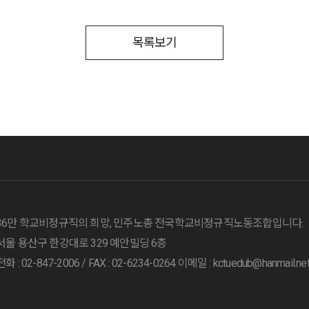
목록보기
36만 학교비정규직의 희망, 민주노총 전국학교비정규직노동조합입니다.
서울 용산구 한강대로 329 예안빌딩 6층
전화 : 02-847-2006 /
FAX : 02-6234-0264
이메일 : kctuedub@hanmail.ne