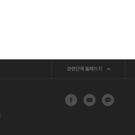
민주노총
관련단체 홈페이지
서비스연맹
전교조
t
공무원노조