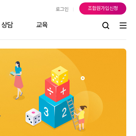
조합원가입신청
로그인
상담
교육
조
연락처
지부소식
걸어온 길
조합원게시판
오시는 길