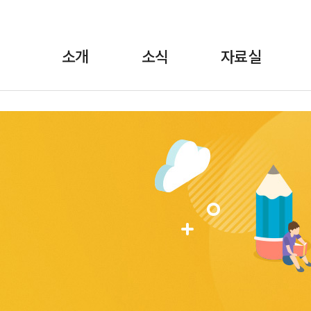
소개
소식
자료실
란?
·보도자료
정책자료
위원장 인사말
월간소식 브리핑
선전자료
FAQ
교육
1:1상담
규약/규정
교육자료
언론에 비친 학비노
조직도·
법률자료