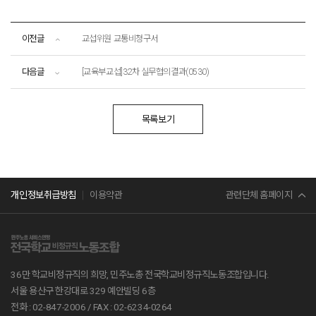
이전글
교섭위원 교통비청구서
다음글
[교육부교섭]32차 실무협의결과(0530)
목록보기
민주노총
관련단체 홈페이지
개인정보취급방침
이용약관
서비스연맹
전교조
36만 학교비정규직의 희망, 민주노총 전국학교비정규직노동조합입니다.
공무원노조
서울 용산구 한강대로 329 예안빌딩 6층
전화 : 02-847-2006 /
FAX : 02-6234-0264
진보당