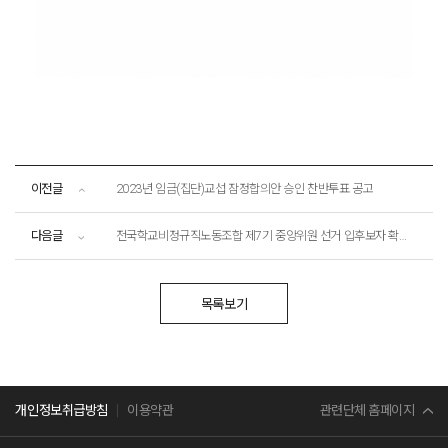
이전글
2023년 임금(집단)교섭 잠정합의안 승인 찬반투표 공고
다음글
전국학교비정규직노동조합 제7기 중앙위원 선거 입후보자 확정 공고
목록보기
민주노총
관련단체 홈페이지
개인정보취급방침
이용약관