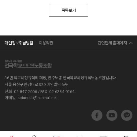
목록보기
민주노총
관련단체 홈페이지
개인정보취급방침
이용약관
서비스연맹
전교조
36만 학교비정규직의 희망, 민주노총 전국학교비정규직노동조합입니다.
공무원노조
서울 용산구 한강대로 329 예안빌딩 6층
전화 : 02-847-2006 /
FAX : 02-6234-0264
진보당
이메일 : kctuedub@hanmail.net
교육부
지방교육재정알리미
학교알리미