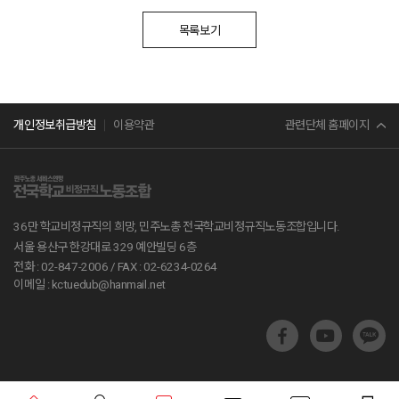
목록보기
민주노총
관련단체 홈페이지
개인정보취급방침
이용약관
서비스연맹
전교조
36만 학교비정규직의 희망, 민주노총 전국학교비정규직노동조합입니다.
공무원노조
서울 용산구 한강대로 329 예안빌딩 6층
전화 : 02-847-2006 /
FAX : 02-6234-0264
진보당
이메일 : kctuedub@hanmail.net
교육부
지방교육재정알리미
학교알리미