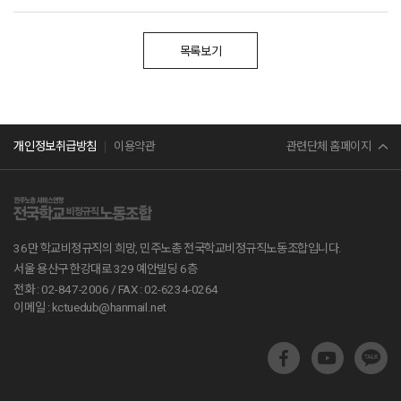
목록보기
민주노총
관련단체 홈페이지
개인정보취급방침
이용약관
서비스연맹
전교조
36만 학교비정규직의 희망, 민주노총 전국학교비정규직노동조합입니다.
공무원노조
서울 용산구 한강대로 329 예안빌딩 6층
전화 : 02-847-2006 /
FAX : 02-6234-0264
진보당
이메일 : kctuedub@hanmail.net
교육부
지방교육재정알리미