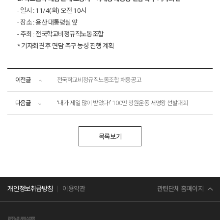
- 일시 : 11/4(화) 오전 10시
- 장소 : 용산 대통령실 앞
- 주최 : 전국학교비정규직노동조합
* 기자회견 후 면담 촉구 농성 진행 계획
이전글
전국학교비정규직노동조합 채용공고
다음글
“내가 제일 많이 받았다!” 100만 청원운동 서명왕 선발대회
목록보기
민주노총
관련단체 홈페이지
개인정보취급방침
이용약관
서비스연맹