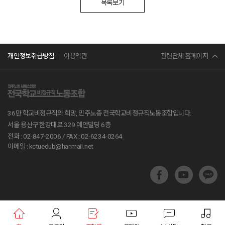
목록보기
민주노총
관련단체 홈페이지
개인정보취급방침
이용약관
서비스연맹
전교조
36만 학교비정규직의 희망, 민주노총 전국학교비정규직노동조합입니다.
공무원노조
서울 용산구 한강대로 329 예안빌딩 6층
전화 : 02-847-2006 /
FAX : 02-6234-0264
진보당
이메일 : kctuedub@hanmail.net
교육부
지방교육재정알리미
학교알리미