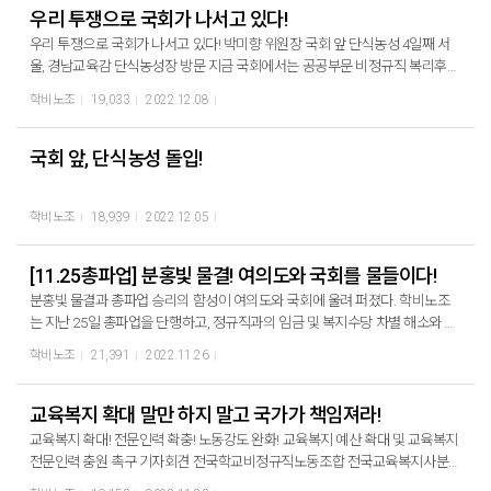
우리 투쟁으로 국회가 나서고 있다!
우리 투쟁으로 국회가 나서고 있다! 박미향 위원장 국회 앞 단식농성 4일째 서
울, 경남교육감 단식농성장 방문 지금 국회에서는 공공부문 비정규직 복리후생
비차별해소와 학교급식 폐암대책을 요구하는 천막농성과 단식농성(4일차)이
학비노조
19,033
2022.12.08
진행되고 있다. 지난 11.25 총파업과 국회 투쟁의 성과로 국회각 직접 나서고
있다. 오늘(8일) 오전에 국회를 방문한 전국시도교육감협의회 회장인 조희연
서울육감과 박정훈 경남교육감은 단식농성장에 방문해 박미향 위원장을 만났
국회 앞, 단식농성 돌입!
다. 이 자리에서 박미향 위원장은 ▲조속한 급식실 폐암 산재 대책 해결 ▲복리
후생 지급기준 차별해소 ▲교육공무직원에 대한 정당한 임금 등을 요구했다.
학비노조
18,939
2022.12.05
민주당은 서울교육감과 경북교육감이 참석한 가운데 "학교급식노동자 폐암 진
단 관련 정책제안서 전달식"을 갖고 전국시도교육감협의회를 통해 교육감들에
게 학교급식대책에 대한 대책 마련(건강검진 범위 확대, 환기시설 예산 편성, 범
[11.25총파업] 분홍빛 물결! 여의도와 국회를 물들이다!
정부 TF구성 등)을 촉구했다. 학교급식실 안전대책에 대한 안건, 전국시도교육
분홍빛 물결과 총파업 승리의 함성이 여의도와 국회에 울려 퍼졌다. 학비노조
감협의회 총회 상정계획 이후 전국시도교육감협의회는 학교급식실 안전대책
는 지난 25일 총파업을 단행하고, 정규직과의 임금 및 복지수당 차별 해소와 급
에 대한 안건을 총회에 상정해 전체 시도교육청에서 시행하도록 할 계획이다.
식실 폐암·산재 종합대책 마련, 지방교육재정교부금 축소 반대 등을 요구하며
교육당국을 압박하는 주문이 국회와 정치권에서 나오고 있다. 모두 우리 투쟁
학비노조
21,391
2022.11.26
서울 여의대로에서 '전국학교비정규직노동자 총파업대회'를 열였다. 박미향 위
의 성과이다. 12월 21일 연말 총력투쟁과 방중 투쟁으로 교육청으로부터 임금
원장은 대회사에서 “지난 코로나 2년 동안 학교 비정규직 노동자들은 공포와
체계 개편과 배치기준 하향의 실질적인 로드맵을 받아내야 한다. 12월 21일 연
차별로, 상대적 박탈감으로 숨 죽이면서 학교를 지켜왔다. 정권이 바뀌어도 노
교육복지 확대 말만 하지 말고 국가가 책임져라!
말 총력투쟁과 방중 투쟁으로 교육청으로부터 임금체계 개편과 배치기준 하향
동이 없는 세상, 노동자의 미래가 없는 세상에 우리는 살고 있다”며 “노동자들
의 실질적인 로드맵을 받아내자! 조합원들과 함께 2022년 집단임금교섭 승리
교육복지 확대! 전문인력 확충! 노동강도 완화! 교육복지 예산 확대 및 교육복지
이, 학교 급식 노동자들이 죽어나가고 있는 야만의 시대를 우리는 살아가고 있
하자!
전문인력 충원 촉구 기자회견 전국학교비정규직노동조합 전국교육복지사분과
다”고 규탄했다. 또한 3년 만에 상경 총파업으로 여의대로를 분홍물결로 가득
가 22일 국회 앞에서 교육복지 예산을 확대하고 교육복지 전문인력 충원을 촉