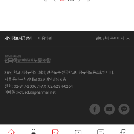
고 있는 정부가, 교육부가, 17개 시도교육청, 그리고 국회가 나서서 비정규직 차
리를 다짐했다. 결의행사로 참가자 모두 누워 전태일 열사와 폐암으로 우리 곁
별을 해소하달라고 호소했다.
을 떠난 조합원들을 추모하며 이제 더이상 우리 조합원들이 동료들이 다치고
죽고 고통스러워하지 않도록 단결하고 투쟁할 것을 결심했다. 참가자들은 눈물
을 흘리고 고인들의 이름을 부르며 다시 일어서 총파업 투쟁을 다짐했다. 학비
노조는 총파업 결의대회 후 시청광장까지 행진하며 시민들을 만났다. 이후 민
주노총 전국노동자대회에 참가했다. 총파업 투쟁으로 집단임금교섭 승리하자!
민주노총
관련단체 홈페이지
개인정보취급방침
이용약관
학교비정규직 차별 방치하는 교육부와 교육감 규탄한다! 한편, 두차례의 본교
섭과 6차례에 걸친 실무교섭에도 교육부와 교육청은 노동조합의 요구안을 받
서비스연맹
아들이지 않았다. 중앙노동위원회의 쟁의조정중지 결정과 앞서 진행한 쟁의행
위(파업) 찬반 투표를 통해 86.8%의 찬성으로 합법적 파업권을 확보했다.
전교조
36만 학교비정규직의 희망, 민주노총 전국학교비정규직노동조합입니다.
공무원노조
서울 용산구 한강대로 329 예안빌딩 6층
전화 : 02-847-2006 /
FAX : 02-6234-0264
진보당
이메일 : kctuedub@hanmail.net
교육부
지방교육재정알리미
학교알리미