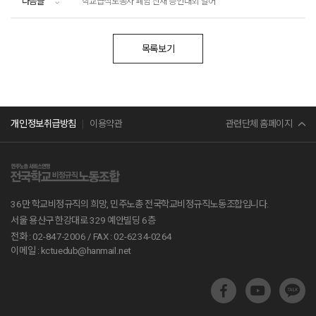
다음글
학교급식노동자 폐암 산재 증언대회 열어
목록보기
민주노총
관련단체 홈페이지
개인정보취급방침
이용약관
서비스연맹
전교조
36만 학교비정규직의 희망, 민주노총 전국학교비정규직노동조합입니다.
공무원노조
서울 용산구 한강대로 329 예안빌딩 6층
전화 : 02-847-2006 /
FAX : 02-6234-0264
진보당
이메일 : kctuedub@hanmail.net
교육부
지방교육재정알리미