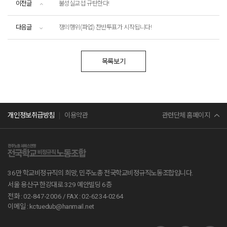
이전글
불성실교섭 규탄한다!
다음글
쟁의행위(파업) 찬반투표가 시작됩니다!
목록보기
민주노총
관련단체 홈페이지
개인정보취급방침
이용약관
서비스연맹
전교조
36만 학교비정규직의 희망, 민주노총 전국학교비정규직노동조합입니다.
공무원노조
서울 용산구 한강대로 329 예안빌딩 6층
전화 : 02-847-2006 /
FAX : 02-6234-0264
진보당
이메일 : kctuedub@hanmail.net
교육부