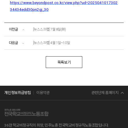
https://www.beyondpost.co.kr/view.php?ud=2025041017302
34434edd30pn2gj_30
이전글
[뉴스스크랩] 7월 8일(화)
다음글
[뉴스스크랩] 4월 1일~10일
목록보기
민주노총
관련단체 홈페이지
개인정보취급방침
이용약관
서비스연맹
전교조
36만 학교비정규직의 희망, 민주노총 전국학교비정규직노동조합입니다.