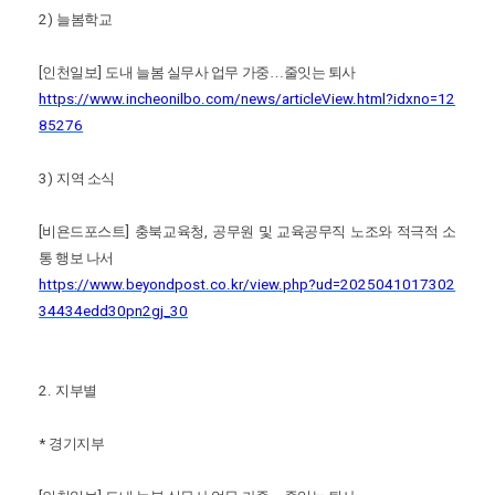
2)
늘봄학교
[
인천일보
]
도내 늘봄 실무사 업무 가중
…
줄잇는 퇴사
https://www.incheonilbo.com/news/articleView.html?idxno=12
85276
3)
지역 소식
[
비욘드포스트
]
충북교육청
,
공무원 및 교육공무직 노조와 적극적 소
통 행보 나서
https://www.beyondpost.co.kr/view.php?ud=2025041017302
34434edd30pn2gj_30
2.
지부별
*
경기지부