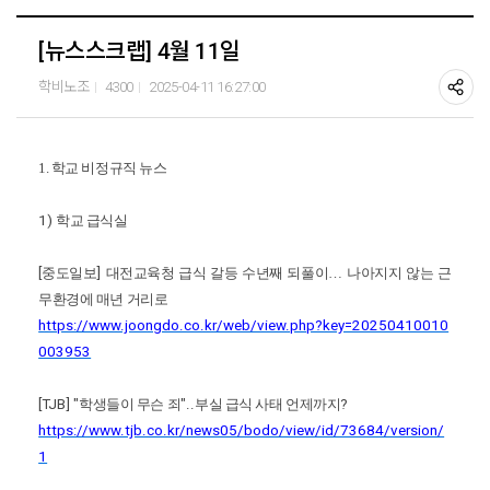
[뉴스스크랩] 4월 11일
학비노조
4300
2025-04-11 16:27:00
1. 학교 비정규직 뉴스
1)
학교 급식실
[
중도일보
]
대전교육청 급식 갈등 수년째 되풀이
…
나아지지 않는 근
무환경에 매년 거리로
https://www.joongdo.co.kr/web/view.php?key=20250410010
003953
[TJB] "
학생들이 무슨 죄
"..
부실 급식 사태 언제까지
?
https://www.tjb.co.kr/news05/bodo/view/id/73684/version/
1