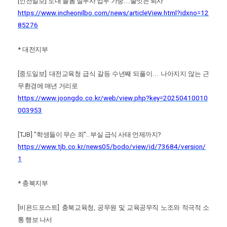
[
인천일보
]
도내 늘봄 실무사 업무 가중
…
줄잇는 퇴사
https://www.incheonilbo.com/news/articleView.html?idxno=12
85276
*
대전지부
[
중도일보
]
대전교육청 급식 갈등 수년째 되풀이
…
나아지지 않는 근
무환경에 매년 거리로
https://www.joongdo.co.kr/web/view.php?key=20250410010
003953
[TJB] "
학생들이 무슨 죄
"..
부실 급식 사태 언제까지
?
https://www.tjb.co.kr/news05/bodo/view/id/73684/version/
1
*
충북지부
[
비욘드포스트
]
충북교육청
,
공무원 및 교육공무직 노조와 적극적 소
통 행보 나서