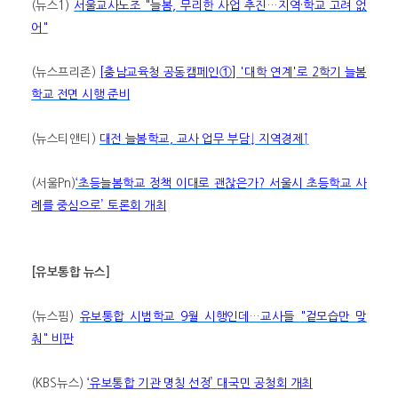
(
뉴스
1)
서울교사노조
"
늘봄
,
무리한 사업 추진
…
지역
·
학교 고려 없
어
"
(
뉴스프리존
)
[
충남교육청 공동캠페인
①
] '
대학 연계
'
로
2
학기 늘봄
학교 전면 시행 준비
(
뉴스티앤티
)
대전 늘봄학교
,
교사 업무 부담
↓
지역경제
↑
(
서울
Pn)
‘
초등늘봄학교 정책 이대로 괜찮은가
?
서울시 초등학교 사
례를 중심으로
’
토론회 개최
[
유보통합 뉴스
]
(
뉴스핌
)
유보통합 시범학교
9
월 시행인데
…
교사들
"
겉모습만 맞
춰
"
비판
(KBS
뉴스
)
‘
유보통합 기관 명칭 선정
’
대국민 공청회 개최