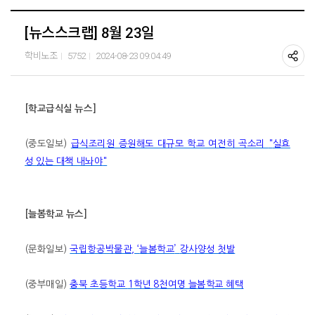
[뉴스스크랩] 8월 23일
학비노조
5752
2024-08-23 09:04:49
[
학교급식실 뉴스
]
(
중도일보
)
급식조리원 증원해도 대규모 학교 여전히 곡소리
"
실효
성 있는 대책 내놔야
"
[
늘봄학교 뉴스
]
(
문화일보
)
국립항공박물관
, ‘
늘봄학교
’
강사양성 첫발
(
중부매일
)
충북 초등학교
1
학년
8
천여명 늘봄학교 혜택