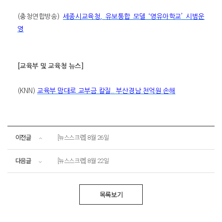
(
충청연합방송
)
세종시교육청
,
유보통합 모델
‘
영유아학교
’
시범운
영
[
교육부 및 교육청 뉴스
]
(KNN)
교육부 맘대로 교부금 칼질
..
부산경남 천억원 손해
이전글
[뉴스스크랩] 8월 26일
다음글
[뉴스스크랩] 8월 22일
목록보기