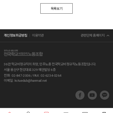
목록보기
민주노총
관련단체 홈페이지
개인정보취급방침
이용약관
서비스연맹
전교조
36만 학교비정규직의 희망, 민주노총 전국학교비정규직노동조합입니다.
공무원노조
서울 용산구 한강대로 329 예안빌딩 6층
전화 : 02-847-2006 /
FAX : 02-6234-0264
진보당
이메일 : kctuedub@hanmail.net
교육부
지방교육재정알리미
학교알리미