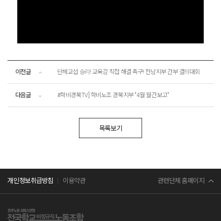
이전글
단체교섭 승리! 교육감 직접 해결 촉구! 전남지부 간부 결의대회
다음글
#학비경북TV] 학비노조 경북지부 "4월 월간보고"
목록보기
민주노총
관련단체 홈페이지
개인정보취급방침
이용약관
서비스연맹