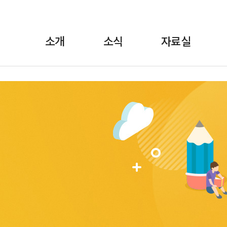
소개
소식
자료실
란?
·보도자료
정책자료
위원장 인사말
월간소식 브리핑
선전자료
FAQ
교육
1:1상담
규약/규정
교육자료
언론에 비친 학비노
조직도·
법률자료