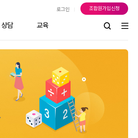
조합원가입신청
로그인
상담
교육
조
연락처
지부소식
걸어온 길
조합원게시판
오시는 길