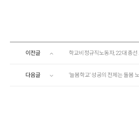
이전글
학교비정규직노동자, 22대 총선
다음글
'늘봄학교' 성공의 전제는 돌봄 