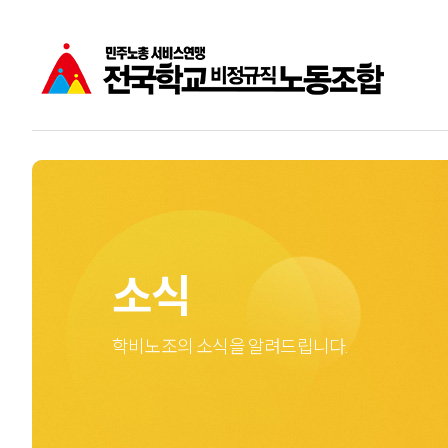
공지사항
학비노조는
주요소식
학교비정규직노동자
성명
소식
학비노조의 소식을 알려드립니다.