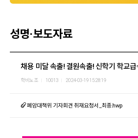
성명·보도자료
채용 미달 속출! 결원속출! 신학기 학교
학비노조
10013
2024-03-19 15:28:19
폐암대책위 기자회견 취재요청서_최종.hwp