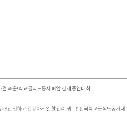
 소견 속출! 학교급식노동자 폐암 산재 증언대회
노동자! 안전하고 건강하게 일할 권리 쟁취!” 전국학교급식노동자대