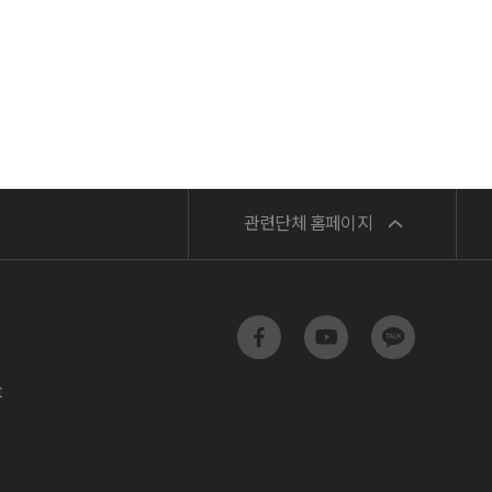
민주노총
관련단체 홈페이지
서비스연맹
전교조
t
공무원노조