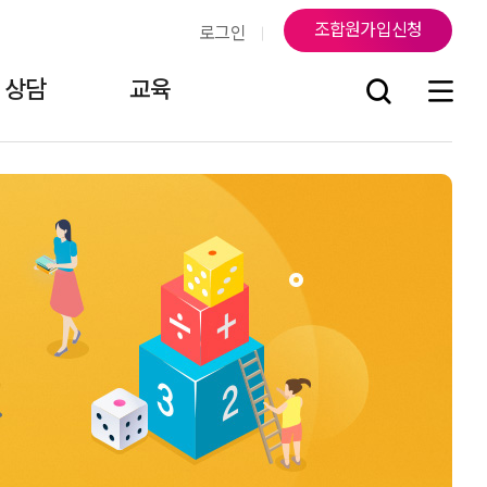
조합원가입신청
로그인
상담
교육
조
연락처
지부소식
걸어온 길
조합원게시판
오시는 길