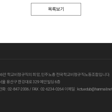
목록보기
36만 학교비정규직의 희망, 민주노총 전국학교비정규직노동조합입니다.
서울 용산구 한강대로 329 예안빌딩 6층
전화 : 02-847-2006 /
FAX : 02-6234-0264
이메일 : kctuedub@hanmail.ne