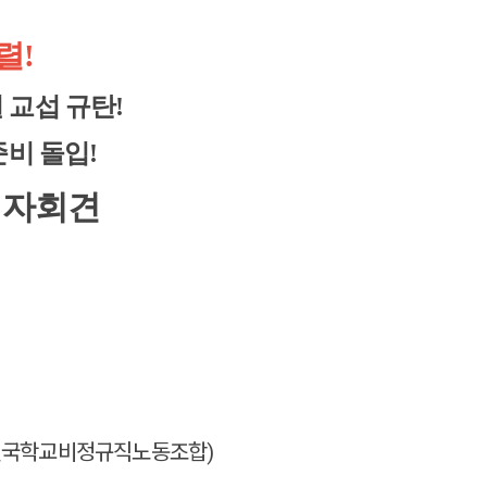
렬!
 교섭 규탄!
준비 돌입!
기자회견
전국학교비정규직노동조합)