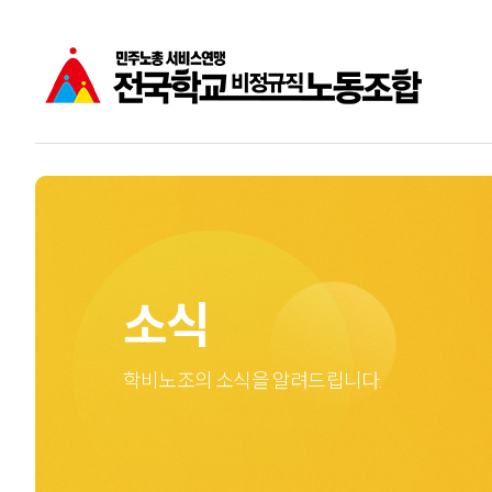
공지사항
학비노조는
주요소식
학교비정규직노동자
성명
소식
학비노조의 소식을 알려드립니다.