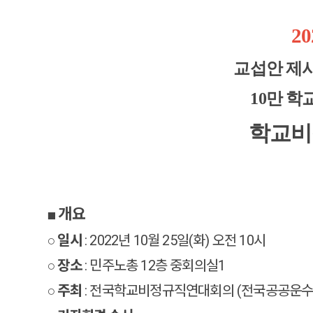
2
교섭안 제시
10만 학
학교비
■ 개요
○
일시
: 2022년 10월 25일(화) 오전 10시
○
장소
: 민주노총 12층 중회의실1
○
주최
: 전국학교비정규직연대회의 (전국공공운