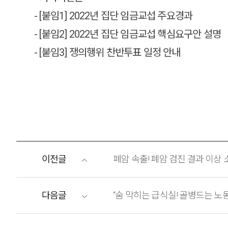
- [붙임1] 2022년 집단 임금교섭 주요경과
- [붙임2] 2022년 집단 임금교섭 핵심요구안 설명
- [붙임3] 쟁의행위 찬반투표 일정 안내
이전글
폐암 속출! 폐암 검진 결과 이상
다음글
“숨 막히는 급식실! 골병드는 