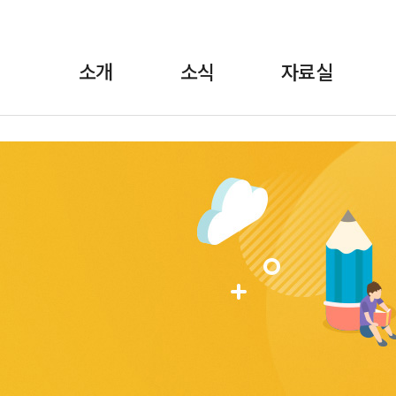
소개
소식
자료실
란?
·보도자료
정책자료
위원장 인사말
월간소식 브리핑
선전자료
FAQ
교육
1:1상담
규약/규정
교육자료
언론에 비친 학비노
조직도·
법률자료