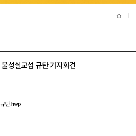
 불성실교섭 규탄 기자회견
탄.hwp