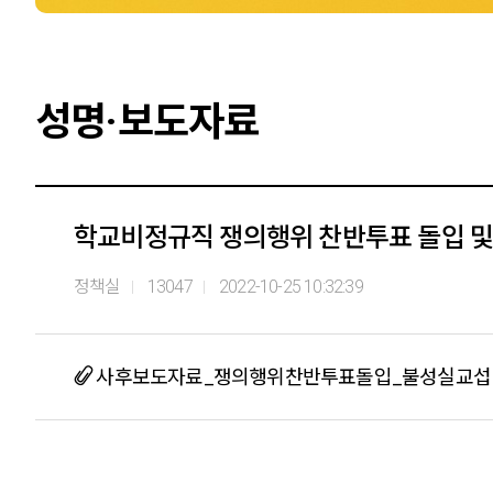
성명·보도자료
학교비정규직 쟁의행위 찬반투표 돌입 및
정책실
13047
2022-10-25 10:32:39
사후보도자료_쟁의행위찬반투표돌입_불성실교섭 규