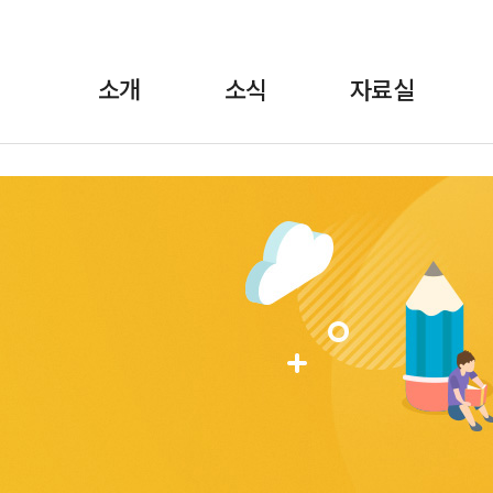
소개
소식
자료실
란?
·보도자료
정책자료
위원장 인사말
월간소식 브리핑
선전자료
FAQ
교육
1:1상담
규약/규정
교육자료
언론에 비친 학비노
조직도·
법률자료