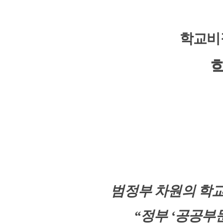
학교비
범정부 차원의 학
“
정부
‘
공공부문