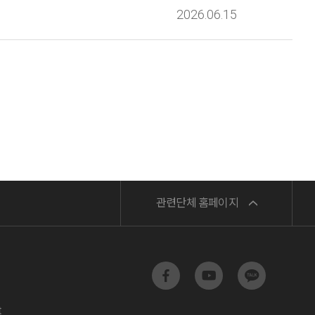
2026.06.15
민주노총
관련단체 홈페이지
서비스연맹
전교조
t