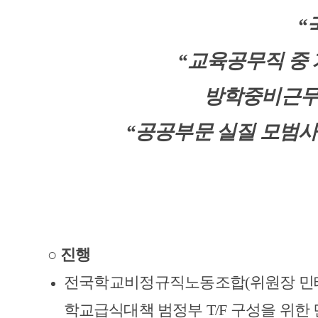
“
“
교육공무직 중 
방학중비근무
“
공공부문 실질 모범
○
진행
전국학교비정규직노동조합(
위원장 민
학교급식대책 범정부
T/F
구성을 위한