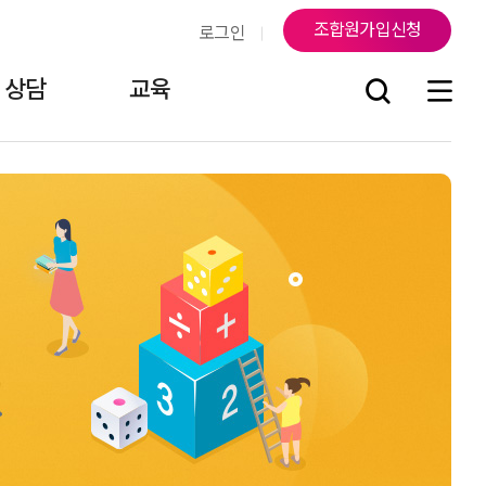
조합원가입신청
로그인
상담
교육
조
연락처
지부소식
걸어온 길
조합원게시판
오시는 길