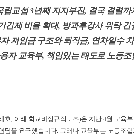
국립교섭
3
년째 지지부진
,
결국 결렬까
기간제 비율 확대
,
방과후강사 위탁 간
자 저임금 구조와 퇴직금
,
연차일수 차
사용자 교육부
,
책임있는 태도로 노동조
태호
,
아래 학교비정규직노조
)
은 지난
4
월 교육부
 면담을 요구했습니다
.
그러나 교육부는 노동조합