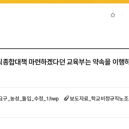
식종합대책 마련하겠다던 교육부는 약속을 이행하
_농성_돌입_수정_1.hwp
보도자료_학교비정규직노조_교