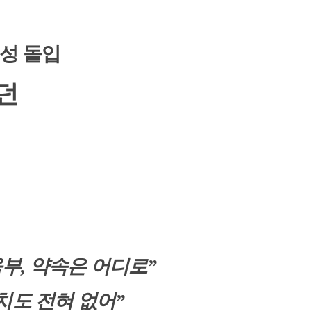
성 돌입
던
육부
,
약속은 어디로
”
치도 전혀 없어
”