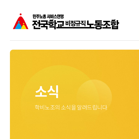
공지사항
학비노조는
주요소식
학교비정규직노동자
성명
소식
학비노조의 소식을 알려드립니다.