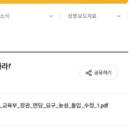
소식
성명·보도자료
라!'
공유하기
육부_장관_면담_요구_농성_돌입_수정_1.pdf