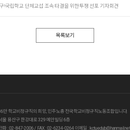
구!국립학교 단체교섭 조속 타결을 위한투쟁 선포 기자회견
목록보기
36만 학교비정규직의 희망, 민주노총 전국학교비정규직노동조합입니다.
서울 용산구 한강대로 329 예안빌딩 6층
전화 : 02-847-2006 /
FAX : 02-6234-0264
이메일 : kctuedub@hanmail.ne