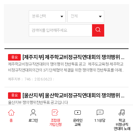
[제주지부] 제주학교비정규직연대회의 쟁의행위 찬반투표 공고
중요
제주학교비정규직연대회의 쟁의행위 찬반투표 공고 제주도교육청-제주학교
비정규직연대회의간의 3기 단체협약 체결을 위한 쟁의행위 찬반투표를 아래와
같이 실시합니다. - 아 래 - ○ 투표기간 : 2026년 6월 23일(화) 07:00 ~ 6월 26
제주지부
746
2026.06.23
일(금) 18:00 ○ 투표방법 : 모바일투표 ○ 투표대상 : 제주도교육청 소속 공립(유·
초·중·고·특수학교 및 기관) 조합원 ○ 개표 : 투표 종료 후 즉시 개표하여, 각 노조
별 개표 취합 2026년 6월 22일 제주학교비정규직연대회의 전국학교비정규
[울산지부] 울산학교비정규직연대회의 쟁의행위 찬반투표 공고
중요
직노동조합 공공운수노조사회서비스노조 전국교육공무직본부
울산지부 쟁의행위찬반투표 공고입니다
학비노조
2,298
2026.03.04
홈
로그인
조합원
온라인
1:1상담
학교
가입신청
교육
비정규직
[부산지부] 부산지부, 2025년 단체교섭(방과후강사)에 대한 승인 찬반투표 공고
중요
연대의 노래